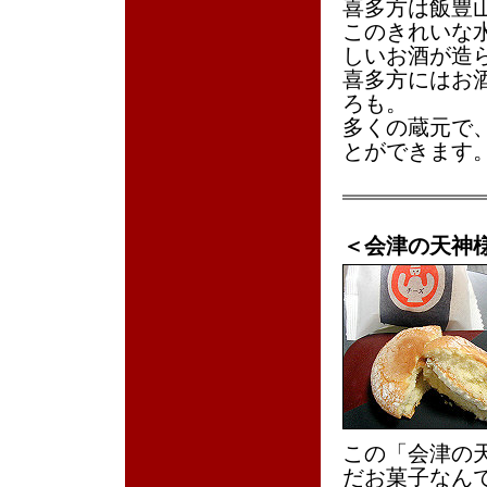
喜多方は飯豊
このきれいな
しいお酒が造
喜多方にはお
ろも。
多くの蔵元で
とができます
＜会津の天神
この「会津の
だお菓子なん