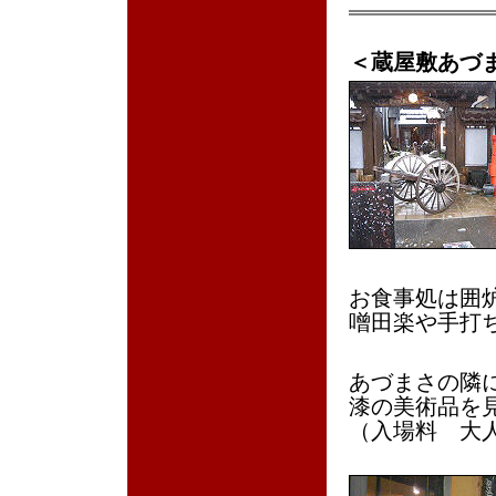
＜蔵屋敷あづ
お食事処は囲
噌田楽や手打
あづまさの隣
漆の美術品を
（入場料 大人3