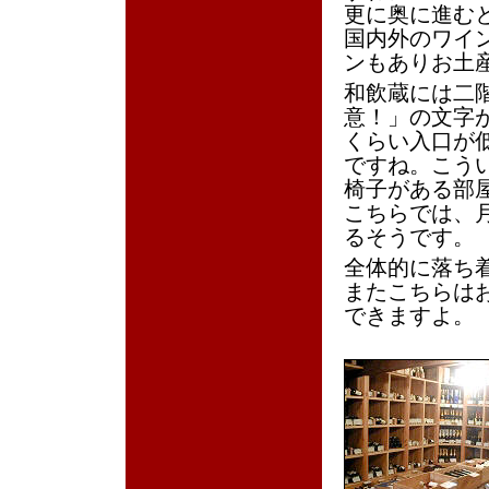
更に奥に進む
国内外のワイ
ンもありお土
和飲蔵には二
意！」の文字
くらい入口が
ですね。こう
椅子がある部
こちらでは、
るそうです。
全体的に落ち
またこちらは
できますよ。