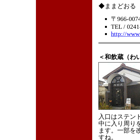
◆ままどおる 
〒966-0
TEL / 0241
http://www
＜和飲蔵（わ
入口はステン
中に入り周り
ます。一部を
すね。