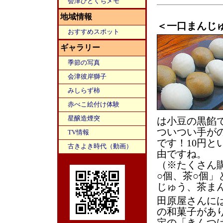
会津ひとくちメモ
地域情報
＜一口まんじ
おすすめスポット
ギャラリー
季節の写真
会津彼岸獅子
みしらず柿
赤べこ絵付け体験
星醸造煙突
は小豆の黒餡
ついつい手が
TV情報
です！10円
古きよき時代（動画）
由ですね。
（※たくさん
○個、茶○個
じゅう、茶ま
田原屋さんに
の和菓子があ
定の「きんつ