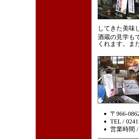
してきた美味
酒蔵の見学も
くれます。ま
〒966-0
TEL / 0241
営業時間 /