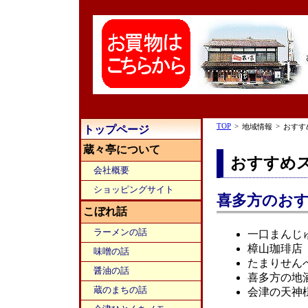
TOP
>
>
地域情報
おすす
トップページ
蔵々亭について
おすすめ
会社概要
ショッピングサイト
喜多方のお
こぼれ話
ラーメンの話
一口まんじ
樟山珈琲店
味噌の話
たまりせん
醤油の話
喜多方の地
蔵のまちの話
会津の天神