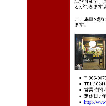
試飲可能で、
とができます
ここ馬車の駅
ます。
〒966-0
TEL / 0241
営業時間 /
定休日 /
http://www