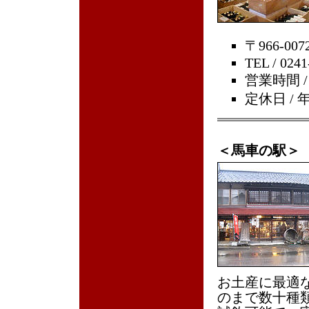
〒966-0
TEL / 0241
営業時間 /
定休日 /
＜馬車の駅＞
お土産に最適
のまで数十種