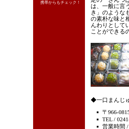
携帯からもチェック！
は、一般に言
き」のような
の素朴な味と
んわりとして
ことができる
◆一口まんじゅ
〒966-0
TEL / 0241
営業時間 /