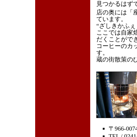
見つかるはず
店の奥には「
ています。
“ざしきかふぇ
ここでは自家
だくことがで
コーヒーのカ
す。
蔵の街散策の
〒966-0
TEL / 0241