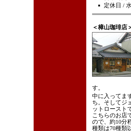
定休日 / 
＜樟山珈琲店
す。
中に入ってま
ち。そしてジ
ットロースト
こちらのお店
ので、約10分
種類は70種