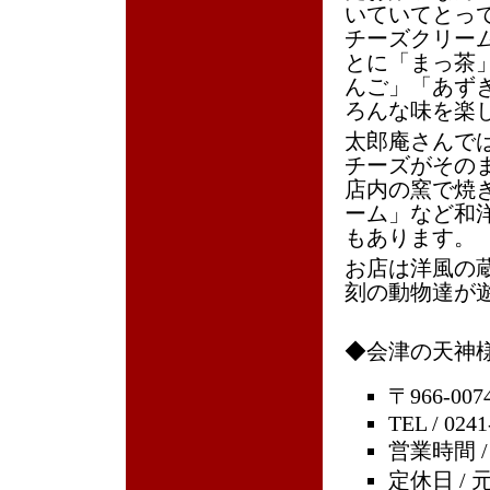
いていてとっ
チーズクリー
とに「まっ茶
んご」「あず
ろんな味を楽
太郎庵さんで
チーズがその
店内の窯で焼
ーム」など和
もあります。
お店は洋風の
刻の動物達が
◆会津の天神様
〒966-0
TEL / 0241
営業時間 /
定休日 /