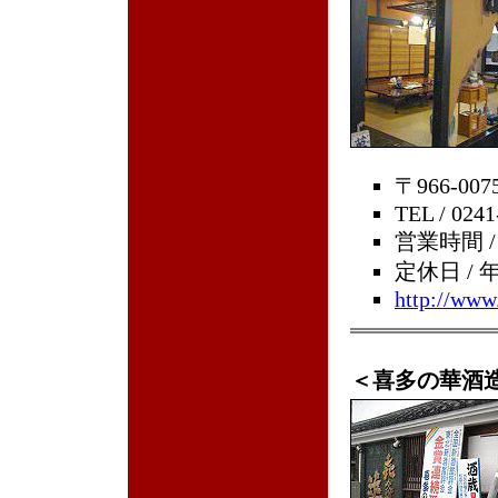
〒966-0
TEL / 0241
営業時間 /
定休日 /
http://www
＜喜多の華酒