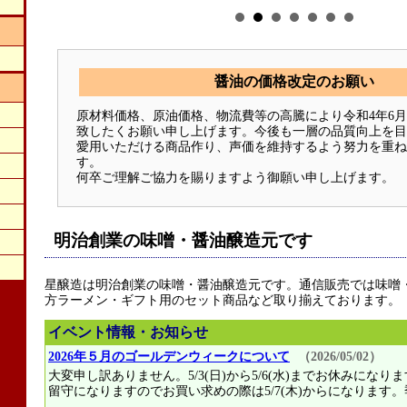
醤油の価格改定のお願い
原材料価格、原油価格、物流費等の高騰により令和4年6月
致したくお願い申し上げます。今後も一層の品質向上を目
愛用いただける商品作り、声価を維持するよう努力を重ね
す。
何卒ご理解ご協力を賜りますよう御願い申し上げます。
明治創業の味噌・醤油醸造元です
星醸造は明治創業の味噌・醤油醸造元です。通信販売では味噌
方ラーメン・ギフト用のセット商品など取り揃えております。
イベント情報・お知らせ
2026年５月のゴールデンウィークについて
（2026/05/02）
大変申し訳ありません。5/3(日)から5/6(水)までお休みにな
留守になりますのでお買い求めの際は5/7(木)からになります。