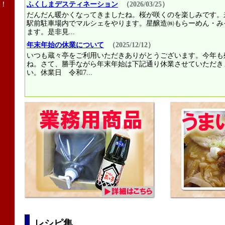
！
ふくしまデスティネーション
（2026/03/25）
だんだん暖かくなってきましたね。桜が咲くのを楽しみです。来
駅前駐車場内でマルシェをやります。星醸造㈱もらーめん・み
ます。是非見...
年末年始の休業について
（2025/12/12）
いつも蔵々亭をご利用いただきありがとうございます。今年も
ね。さて、勝手ながら年末年始は下記通り休業させていただき
い。休業日 令和7...
レシピ集