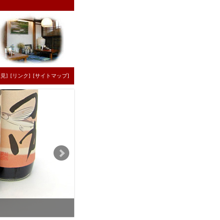
見]
[リンク]
[サイトマップ]
種類豊富な醤油