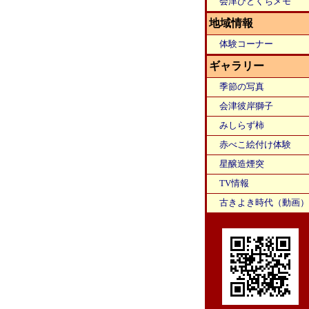
会津ひとくちメモ
地域情報
体験コーナー
ギャラリー
季節の写真
会津彼岸獅子
みしらず柿
赤べこ絵付け体験
星醸造煙突
TV情報
古きよき時代（動画）