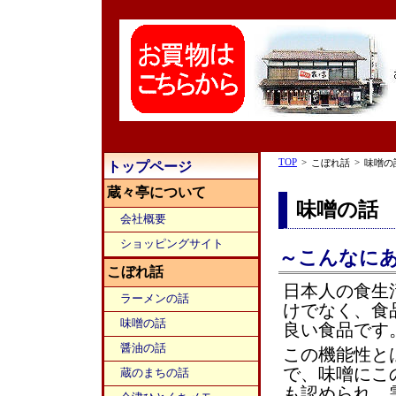
TOP
>
>
こぼれ話
味噌の
トップページ
蔵々亭について
味噌の話
会社概要
ショッピングサイト
～こんなに
こぼれ話
日本人の食生
ラーメンの話
けでなく、食
味噌の話
良い食品です
醤油の話
この機能性と
で、味噌にこ
蔵のまちの話
も認められ、