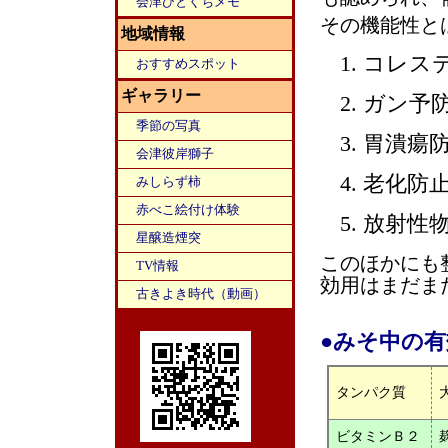
会津ひとくちメモ
その機能性と
地域情報
コレス
おすすめスポット
ギャラリー
ガン予
季節の写真
胃潰瘍
会津彼岸獅子
老化防
みしらず柿
赤べこ絵付け体験
放射性
星醸造煙突
このほかにも
TV情報
効用はまだま
古きよき時代（動画）
●みそ中の
タンパク質
ビタミンＢ２